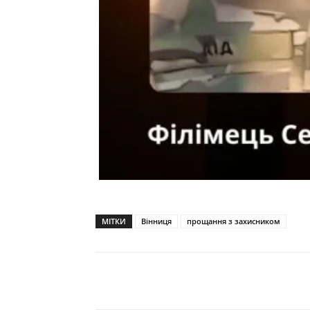
МІТКИ
Вінниця
прощання з захисником
Поділитися