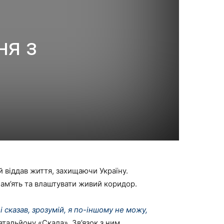
ня з
 віддав життя, захищаючи Україну.
пам’ять та влаштувати живий коридор.
і сказав, зрозумій, я по-іншому не можу,
атальйону «Скала». Зв’язок з ним