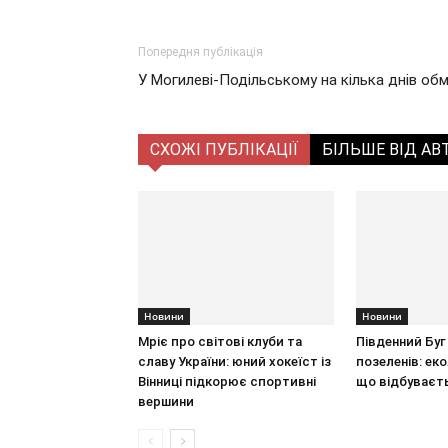
Попередня публікація
У Могилеві-Подільському на кілька днів о
СХОЖІ ПУБЛІКАЦІЇ
БІЛЬШЕ ВІД АВ
Новини
Новини
Мріє про світові клуби та
Південний Буг 
славу України: юний хокеїст із
позеленів: ек
Вінниці підкорює спортивні
що відбуваєт
вершини