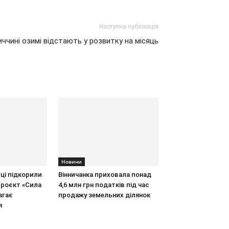
Наступна публікація
иччині озимі відстають у розвитку на місяць
Новини
иці підкорили
Вінничанка приховала понад
проєкт «Сила
4,6 млн грн податків під час
агає
продажу земельних ділянок
я