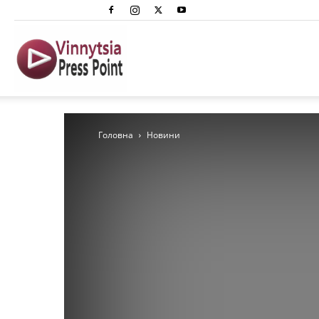
Вінниця
Преспоінт
Головна
Новини