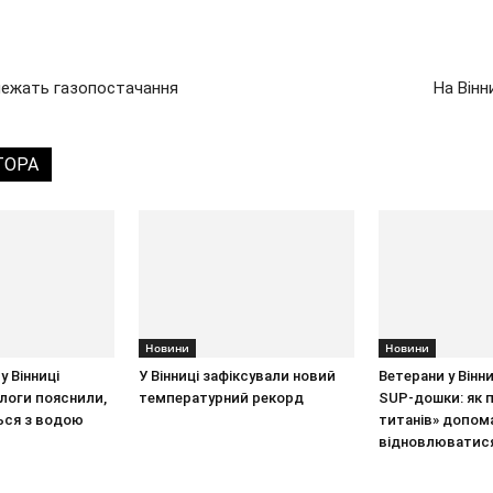
бмежать газопостачання
На Вінн
ТОРА
Новини
Новини
у Вінниці
У Вінниці зафіксували новий
Ветерани у Вінн
ологи пояснили,
температурний рекорд
SUP-дошки: як 
ься з водою
титанів» допом
відновлюватис