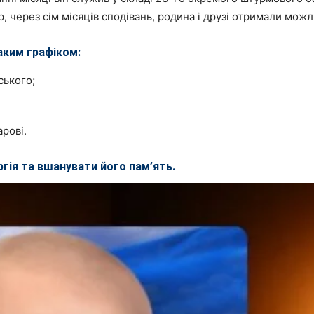
пер, через сім місяців сподівань, родина і друзі отримали мо
аким графіком:
ського;
рові.
гія та вшанувати його пам’ять.