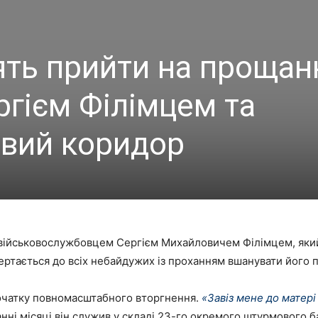
ять прийти на прощан
ргієм Філімцем та
вий коридор
 військовослужбовцем Сергієм Михайловичем Філімцем, який
ертається до всіх небайдужих із проханням вшанувати його 
очатку повномасштабного вторгнення.
«Завіз мене до матері 
нні місяці він служив у складі 23-го окремого штурмового б