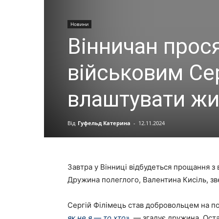
Новини
Вінничан прос
військовим Се
влаштувати жи
Від
Гуфельд Катерина
-
12.11.2024
Завтра у Вінниці відбудеться прощання з
Дружина полеглого, Валентина Кисіль, зв
Сергій Філімець став добровольцем на п
як не я — то хто»,
— згадує дружина. Оста