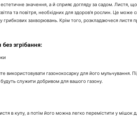
естетичне значення, а й сприяє догляду за садом. Листя, що
вітла та повітря, необхідних для здоров’я рослин. Це може
у грибкових захворювань. Крім того, розкладаючеся листя пр
 без згрібання:
рки
уйте використовувати газонокосарку для його мульчування. 
і будуть служити добривом для вашого газону.
тя в купу, а потім його можна легко перемістити у мішок дл