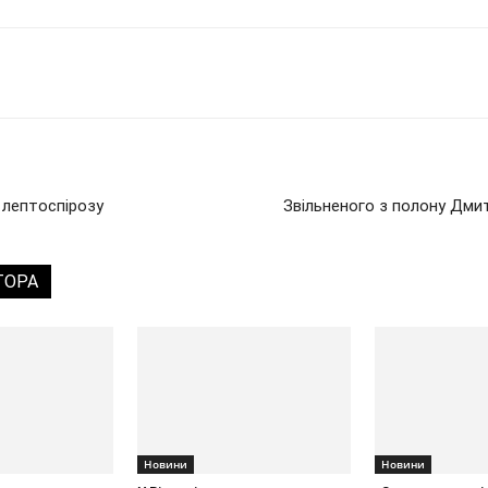
д лептоспірозу
Звільненого з полону Дми
ТОРА
Новини
Новини