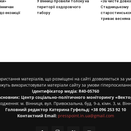
вки»
У Вінниці провели толоку на
«За чисте довкіл
інничан
території оздоровчого
Стадницькому
о екоакції
табору
старостинськом
триває весняна
ристання матеріалів, що розміщені на сайті дозволяється за у
ожуть використовувати матеріали сайту за умови гіперпосилан
Ідентифікатор медіа: R40-05760
асновник: Центр соціально-політичного моніторингу «Векто
одження: м. Вінниця, вул. Привокзальна, буд. 9-а, кімн. 3, м. Він
Головний редактор Катерина Гуфельд: +38 096 253 92 10
Контактний Email:
presspoint.in.ua@gmail.com