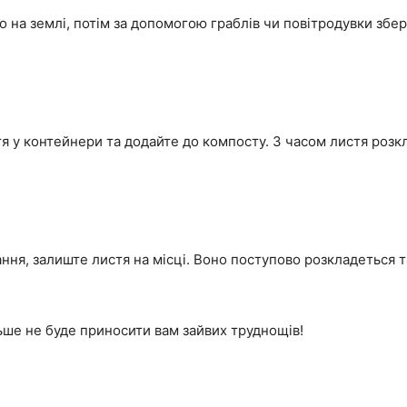
 на землі, потім за допомогою граблів чи повітродувки збері
тя у контейнери та додайте до компосту. З часом листя роз
ння, залиште листя на місці. Воно поступово розкладеться 
ьше не буде приносити вам зайвих труднощів!