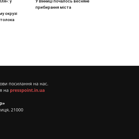
ля»: у
У Вінниці почалось весняне
прибирання міста
у окрузі
 толока
мови посилання на нас.
ня на
presspoint.in.ua
р»
ниця, 21000