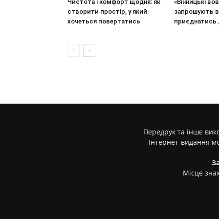
Чистота і комфорт щодня: як
«Вінницькі во
створити простір, у який
запрошують в
хочеться повертатись
приєднатись д
Передрук та інше вико
Інтернет-видання м
З
Місце знах