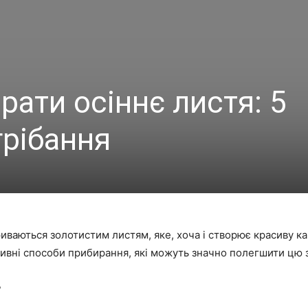
рати осіннє листя: 5
грібання
риваються золотистим листям, яке, хоча і створює красиву к
тивні способи прибирання, які можуть значно полегшити цю 
?