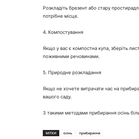
Розкладіть брезент або стару простирадло
потрібне місце.
4. Компостування
Якщо у вас є компостна купа, зберіть лис
поживними речовинами.
5. Природне розкладання
Якщо не хочете витрачати час на прибира
вашого саду.
З такими методами прибирання осінь біл
МІТКИ
осінь
прибирання