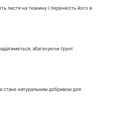
ть листя на тканину і перенесіть його в
кладатиметься, збагачуючи ґрунт
та стане натуральним добривом для