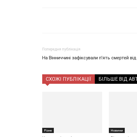
Поділитися
Попередня публікація
На Вінниччині зафіксували п’ять смертей ві
СХОЖІ ПУБЛІКАЦІЇ
БІЛЬШЕ ВІД АВ
Різне
Новини