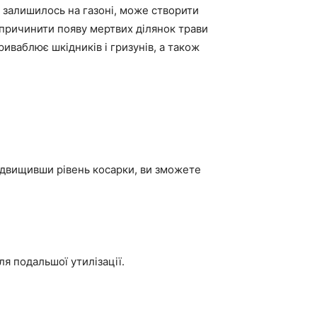
 залишилось на газоні, може створити
 спричинити появу мертвих ділянок трави
иваблює шкідників і гризунів, а також
Підвищивши рівень косарки, ви зможете
я подальшої утилізації.