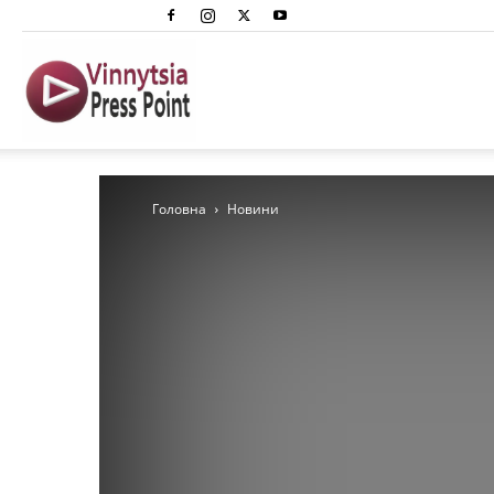
Вінниця
Преспоінт
Головна
Новини