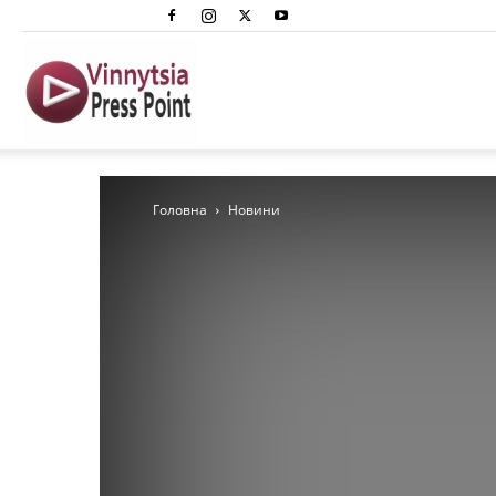
Вінниця
Преспоінт
Головна
Новини