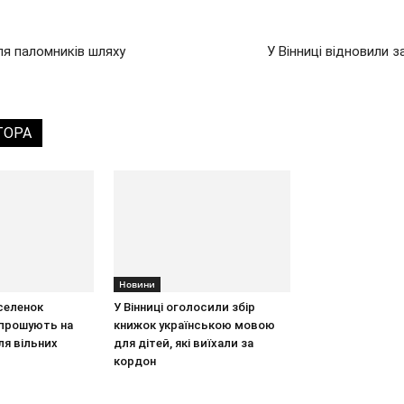
ля паломників шляху
У Вінниці відновили 
ТОРА
Новини
еселенок
У Вінниці оголосили збір
апрошують на
книжок українською мовою
ля вільних
для дітей, які виїхали за
кордон