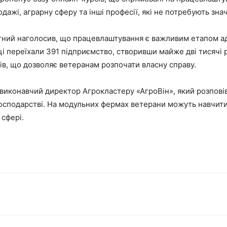
дажі, аграрну сферу та інші професії, які не потребують зна
ний наголосив, що працевлаштування є важливим етапом ада
иці переїхали 391 підприємство, створивши майже дві тисячі
ів, що дозволяє ветеранам розпочати власну справу.
, виконавчий директор Агрокластеру «АгроВін», який розпові
 господарстві. На модульних фермах ветерани можуть навчит
 сфері.