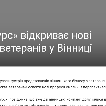
рс» відкриває нові
ветеранів у Вінниці
ідбулася зустріч представників вінницького бізнесу з ветера
магає ветеранам освоїти нові професії онлайн, з перспекти
с», повідомив, що вже дві вінницькі компанії долучилися д
пропонує базу онлайн-курсів, що спрямовані на працевлашт