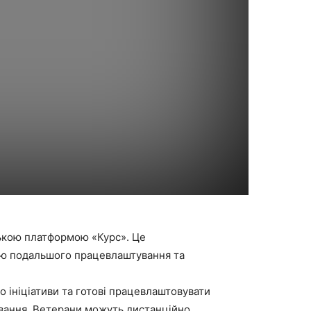
нською платформою «Курс». Це
вою подальшого працевлаштування та
о ініціативи та готові працевлаштовувати
ування. Ветерани можуть дистанційно