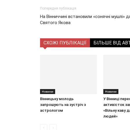
Попередня публікація
На Вінниччині встановили «сонячні мушлі» д
Святого Якова
СХОЖІ ПУБЛІКАЦІЇ
БІЛЬШЕ ВІД АВ
Новини
Новини
Вінницьку молодь
У Вінниці пер
запрошують на зустріч з
активісток з
астрологом
«Вільну каву д
людей»