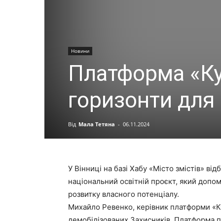
Новини
Платформа «Ку
горизонти для 
Від
Мала Тетяна
-
06.11.2024
У Вінниці на базі Хабу «Місто змістів» в
національний освітній проєкт, який допо
розвитку власного потенціалу.
Михайло Ревенко, керівник платформи «Кур
демобілізованих Захисників. Платформа 