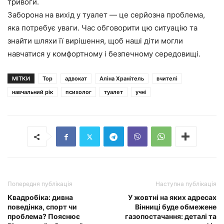
тривоги.
Заборона на вихід у туалет — це серйозна проблема,
яка потребує уваги. Час обговорити цю ситуацію та
знайти шляхи її вирішення, щоб наші діти могли
навчатися у комфортному і безпечному середовищі.
МІТКИ
Top
адвокат
Аліна Хранітель
вчителі
навчальний рік
психолог
туалет
учні
Попередня публікація
Наступна публікація
Квадробіка: дивна
У жовтні на яких адресах
поведінка, спорт чи
Вінниці буде обмежене
проблема? Пояснює
газопостачання: деталі та