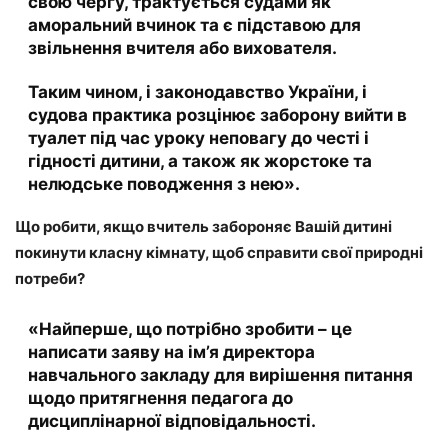
свою чергу, трактується судами як
аморальний вчинок та є підставою для
звільнення вчителя або вихователя.
Таким чином, і законодавство України, і
судова практика розцінює заборону вийти в
туалет під час уроку неповагу до честі і
гідності дитини, а також як жорстоке та
нелюдське поводження з нею».
Що робити, якщо вчитель забороняє Вашій дитині
покинути класну кімнату, щоб справити свої природні
потреби?
«Найперше, що потрібно зробити – це
написати заяву на ім’я директора
навчального закладу для вирішення питання
щодо притягнення педагога до
дисциплінарної відповідальності.