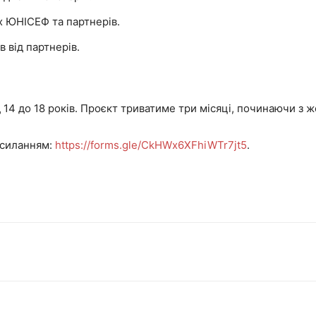
ах ЮНІСЕФ та партнерів.
 від партнерів.
д 14 до 18 років. Проєкт триватиме три місяці, починаючи з 
осиланням:
https://forms.gle/CkHWx6XFhiWTr7jt5
.