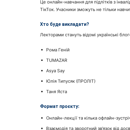
Це онлайн-навчання для підлітків з інвал
ТікТок. Учасники зможуть не тільки навчи
Хто буде викладати?
Лекторами стануть відомі українські блоге
Рома Геній
TUMAZAR
Asya Say
Юлія Типусяк (ПРОЛІТ)
Таня Яста
Формат проєкту:
Онлайн-лекції та кілька офлайн-зустрі
Взаємодія та зворотний зв’язок від дос