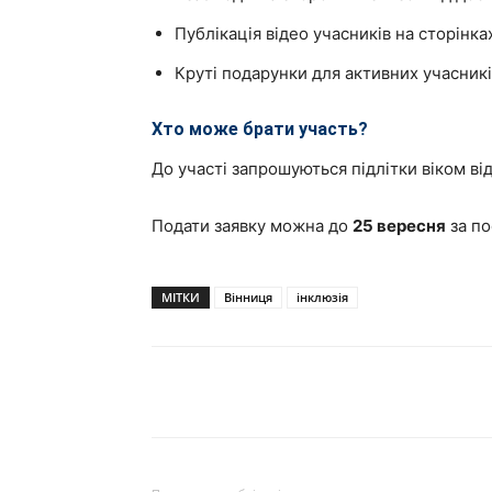
Публікація відео учасників на сторінк
Круті подарунки для активних учасників
Хто може брати участь?
До участі запрошуються підлітки віком ві
Подати заявку можна до
25 вересня
за п
МІТКИ
Вінниця
інклюзія
Поділитися