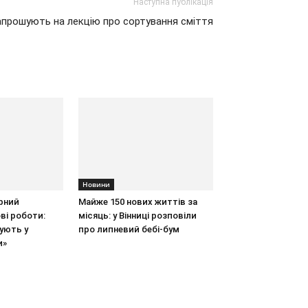
Наступна публікація
апрошують на лекцію про сортування сміття
Новини
рний
Майже 150 нових життів за
ві роботи:
місяць: у Вінниці розповіли
ують у
про липневий бебі-бум
и»