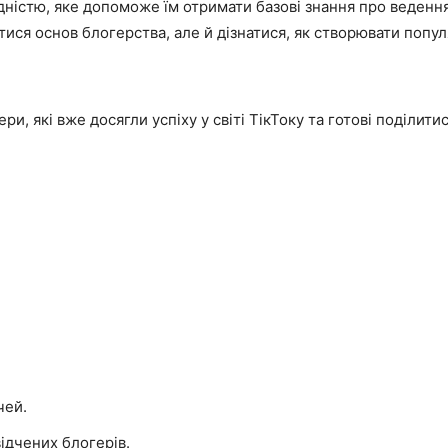
ідністю, яке допоможе їм отримати базові знання про ведення
тися основ блогерства, але й дізнатися, як створювати попу
ри, які вже досягли успіху у світі ТікТоку та готові поділити
чей.
відчених блогерів.