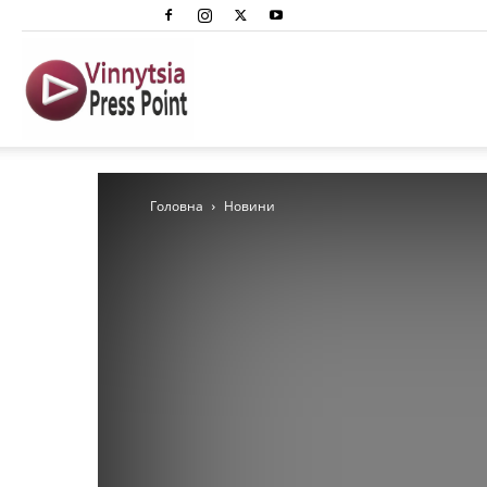
Вінниця
Преспоінт
Головна
Новини