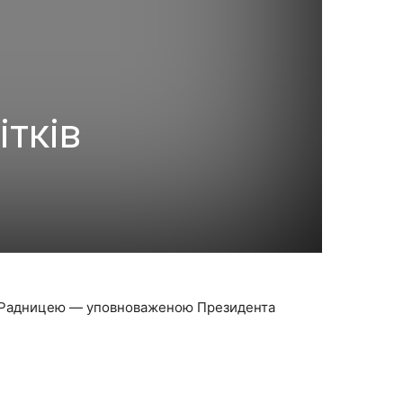
ітків
ий Радницею — уповноваженою Президента