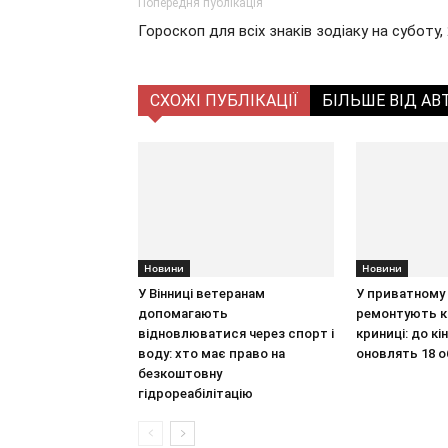
Попередня публікація
Гороскоп для всіх знаків зодіаку на суботу,
СХОЖІ ПУБЛІКАЦІЇ
БІЛЬШЕ ВІД АВ
Новини
Новини
У Вінниці ветеранам
У приватному 
допомагають
ремонтують к
відновлюватися через спорт і
криниці: до кі
воду: хто має право на
оновлять 18 о
безкоштовну
гідрореабілітацію