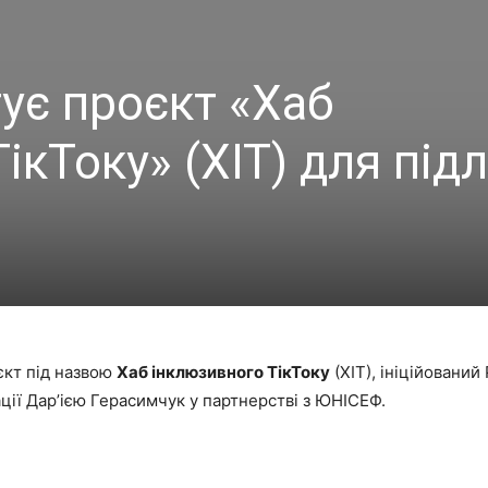
тує проєкт «Хаб
ікТоку» (ХІТ) для підл
єкт під назвою
Хаб інклюзивного ТікТоку
(ХІТ), ініційован
ації Дар’ією Герасимчук у партнерстві з ЮНІСЕФ.