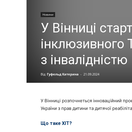
Новини
У Вінниці стар
інклюзивного Т
з інвалідністю
Від
Гуфельд Катерина
-
21.09.2024
У Вінниці розпочнеться інноваційний про
України з прав дитини та дитячої реабіліт
Що таке ХІТ?