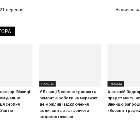
 21 вересня
Вінничан з
ТОРА
Новини
Новини
секторі Вінниці
У Вінниці 5 серпня тривають
Анатолій Задво
омунальні
ремонтні роботи на мережах:
представить но
нця серпня
де можливі відключення
Вінницю запрош
б’єктів
води, світла та гарячого
«Всесвіт графік
водопостачання