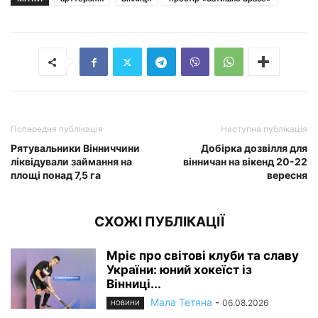
Попередня публікація
Наступна публікація
Рятувальники Вінниччини
Добірка дозвілля для
ліквідували займання на
вінничан на вікенд 20-22
площі понад 7,5 га
вересня
СХОЖІ ПУБЛІКАЦІЇ
Мріє про світові клуби та славу
України: юний хокеїст із
Вінниці...
Мала Тетяна
-
06.08.2026
НОВИНИ