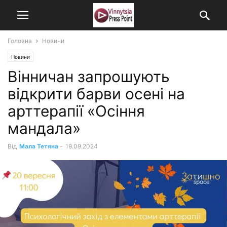
Головна
Новини
Новини
Вінничан запрошують
відкрити барви осені на
арттерапії «Осіння
мандала»
Від
Мала Тетяна
-
19.09.2024