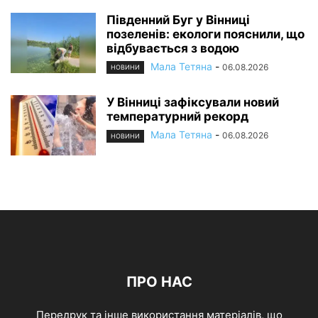
Південний Буг у Вінниці
позеленів: екологи пояснили, що
відбувається з водою
Мала Тетяна
-
06.08.2026
НОВИНИ
У Вінниці зафіксували новий
температурний рекорд
Мала Тетяна
-
06.08.2026
НОВИНИ
ПРО НАС
Передрук та інше використання матеріалів, що