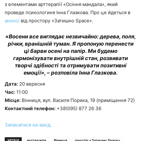
з елементами арттерапії «Осіння мандала», який
проведе психологиня Інна Глазкова. Про це йдеться в
анонсі
від простору «Затишно Space».
«Восени все виглядає незвичайно: дерева, поля,
річки, вранішній туман. Я пропоную перенести
ці барви осені на папір. Ми будемо
гармонізувати внутрішній стан, розвивати
творчі здібності та отримувати позитивні
емоції», – розповіла Інна Глазкова.
Дата:
20 вересня
Час:
11:00
Місце:
Вінниця, вул. Василя Порика, 19 (приміщення 72)
Контактний телефон:
+38(095) 877 26 36
Записатися на захід.
МІТКИ
арттерапія
Вінниця
простір «Затишно Space»