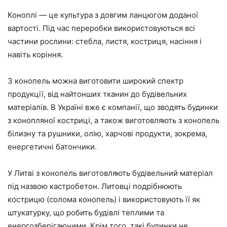
Коноплі — це культура з довгим ланцюгом доданої
вартості. Під час переробки використовуються всі
частини рослини: стебла, листя, костриця, насіння і
навіть коріння.
З конопель можна виготовити широкий спектр
продукції, від найтонших тканин до будівельних
матеріалів. В Україні вже є компанії, що зводять будинки
з конопляної костриці, а також виготовляють з конопель
білизну та рушники, олію, харчові продукти, зокрема,
енергетичні батончики.
У Литві з конопель виготовляють будівельний матеріал
під назвою кастробетон. Литовці подрібнюють
кострицю (солома конопель) і використовують її як
штукатурку, що робить будівлі теплими та
енергозберігаючими. Крім того, такі будинки не