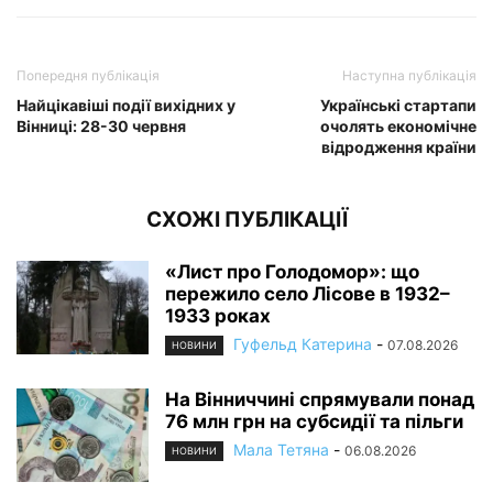
Попередня публікація
Наступна публікація
Найцікавіші події вихідних у
Українські стартапи
Вінниці: 28-30 червня
очолять економічне
відродження країни
СХОЖІ ПУБЛІКАЦІЇ
«Лист про Голодомор»: що
пережило село Лісове в 1932–
1933 роках
Гуфельд Катерина
-
07.08.2026
НОВИНИ
На Вінниччині спрямували понад
76 млн грн на субсидії та пільги
Мала Тетяна
-
06.08.2026
НОВИНИ