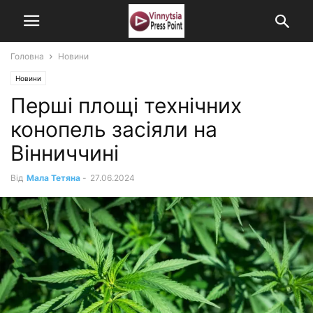
Головна
Новини
Новини
Перші площі технічних
конопель засіяли на
Вінниччині
Від
Мала Тетяна
-
27.06.2024