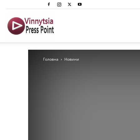
Вінниця
Преспоінт
Головна
Новини