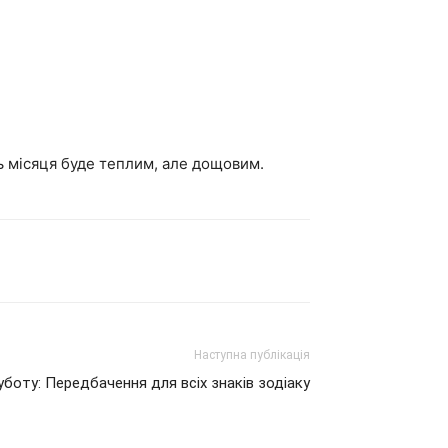
ць місяця буде теплим, але дощовим.
Наступна публікація
уботу: Передбачення для всіх знаків зодіаку