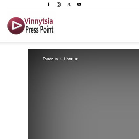
Вінниця
Преспоінт
Головна
Новини