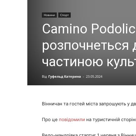
Новини
Спорт
Camino Podoli
розпочнеться 
частиною куль
Від
Гуфельд Катерина
-
23.05.2024
Вінничан та гостей міста запрошують у 
Про це
повідомили
на туристичній сторінц
Вело-мандрівка стартує 1 червня з Вінниц