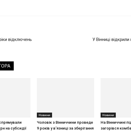
фіки відключень
У Вінниці відкрили
ТОРА
Новини
Новини
 спрямували
Чоловік з Вінниччини проведе
На Вінниччині пі
рн на субсидії
9 років у в’язниці за зберігання
загорівся комба