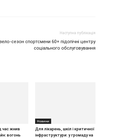
Наступна публікація
 вело-сезон спортсмени 60+ підопічні центру
соціального обслуговування
Новини
д час жнив
Для лікарень, шкіл і критичної
йн: вогонь
інфраструктури: у громаду на