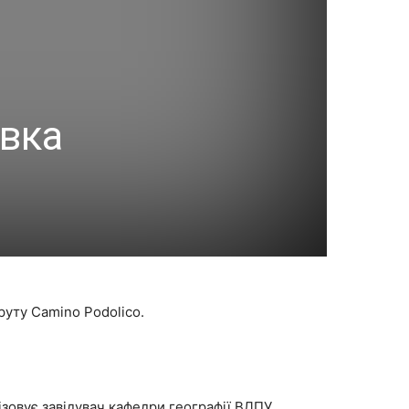
івка
уту Camino Podolico.
ізовує завідувач кафедри географії ВДПУ