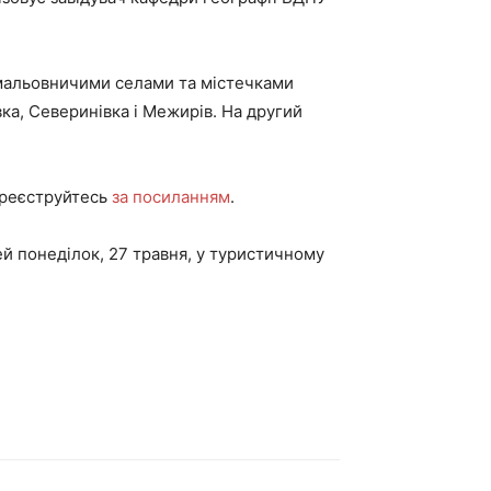
 мальовничими селами та містечками
ка, Северинівка і Межирів. На другий
, реєструйтесь
за посиланням
.
цей понеділок, 27 травня, у туристичному