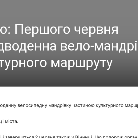
co: Першого червня
дводенна вело-мандр
турного маршруту
дводенну велосипедну мандрівку частиною культурного маршр
і міста.
і і завершиться 2 червня також у Вінниці. Цю подорож орган