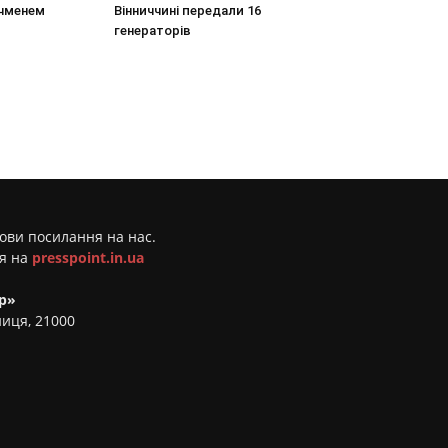
ячменем
Вінниччині передали 16
генераторів
мови посилання на нас.
ня на
presspoint.in.ua
р»
ниця, 21000