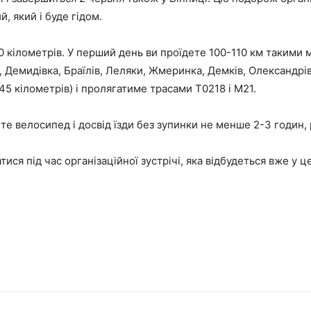
 який і буде гідом.
0 кілометрів. У перший день ви проїдете 100-110 км такими
 Демидівка, Браїлів, Леляки, Жмеринка, Демків, Олександрів
5 кілометрів) і пролягатиме трасами Т0218 і М21.
те велосипед і досвід їзди без зупинки не менше 2-3 годин
атися під час організаційної зустрічі, яка відбудеться вже у 