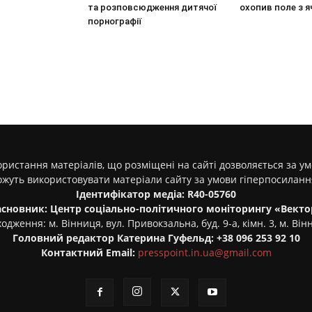
та розповсюдження дитячої
охопив поле з 
порнографії
ристання матеріалів, що розміщені на сайті дозволяється за у
ожуть використовувати матеріали сайту за умови гіперпосилан
Ідентифікатор медіа: R40-05760
асновник: Центр соціально-політичного моніторингу «Векто
одження: м. Вінниця, вул. Привокзальна, буд. 9-а, кімн. 3, м. Він
Головний редактор Катерина Гуфельд: +38 096 253 92 10
Контактний Email:
presspoint.in.ua@gmail.com