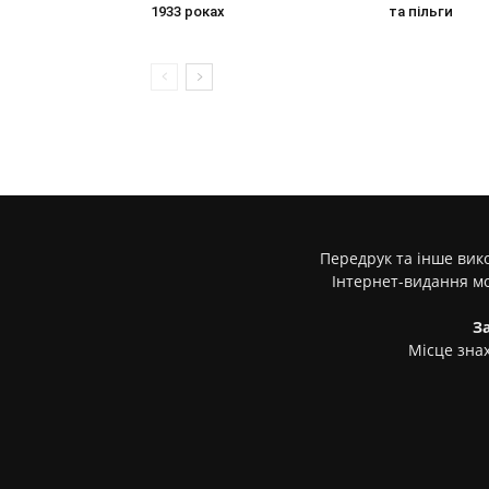
1933 роках
та пільги
Передрук та інше вико
Інтернет-видання м
З
Місце знах