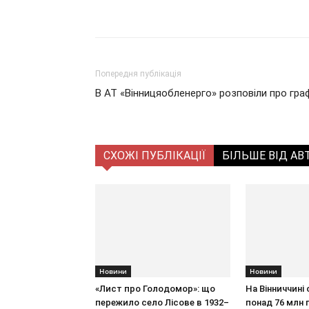
Поділитися
Попередня публікація
В АТ «Вінницяобленерго» розповіли про гра
СХОЖІ ПУБЛІКАЦІЇ
БІЛЬШЕ ВІД АВ
Новини
Новини
«Лист про Голодомор»: що
На Вінниччині
пережило село Лісове в 1932–
понад 76 млн г