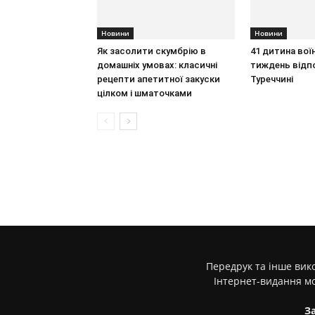
Новини
Новини
Як засолити скумбрію в
41 дитина воїн
домашніх умовах: класичні
тиждень відп
рецепти апетитної закуски
Туреччині
цілком і шматочками
Передрук та інше вико
Інтернет-видання м
З