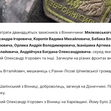
 втрати дванадцятьох захисників з Вінниччини:
Мялковського
сандра Ігоровича, Коропія Вадима Михайловича, Бабака 
овича, Орлика Андрія Володимировича, Іванішина Артем
лайовича, Андрійчука Богдана Олександровича.
серед яки
 Олександр Ігорович та інші. Загинули на різних фронтах вн
ь Віталійович, мешканець с.Рахни-Лісові Шпиківської грома
алінський з Вінниці, доброволець, загинув на Донеччині. П
ку.
й Олександр Ігорович з Вінниці на Харківщині. Йому було 27 