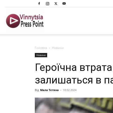
Вінниця
Преспоінт
Головна
Новини
Новини
Героїчна втрата
залишаться в па
Від
Мала Тетяна
-
18.02.2024