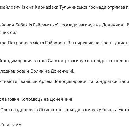
хайлович із смт Кирнасівка Тульчинської громади отримав п
йович Бабак із Гайсинської громади загинув на Донеччині. 
аних сил.
ро Петрович з міста Гайворон. Він вирушив на фронт у листо
Володимирович з села Сальниця загинув внаслідок вогнево
Володимирович Орлик на Донеччині.
 активісти, Іванішин Артем Володимирович та Кондратюк Вади
олайович Коломієць на Донеччині.
Олександрович із Літинської громади загинув у боях за Украї
а близьким.