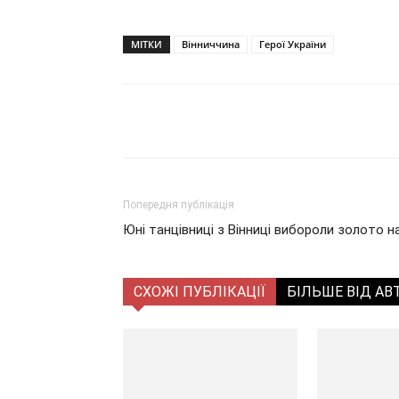
МІТКИ
Вінниччина
Герої України
Поділитися
Попередня публікація
Юні танцівниці з Вінниці вибороли золото н
СХОЖІ ПУБЛІКАЦІЇ
БІЛЬШЕ ВІД АВ