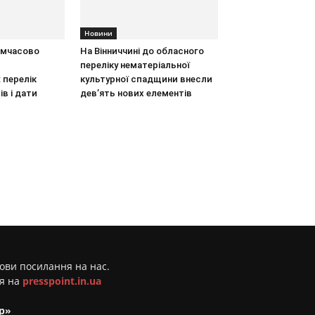
Новини
тимчасово
На Вінниччині до обласного
переліку нематеріальної
 перелік
культурної спадщини внесли
ів і дати
дев’ять нових елементів
мови посилання на нас.
ня на
presspoint.in.ua
р»