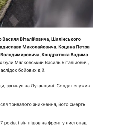
 Василя Віталійовича, Шалінського
Владислава Миколайовича, Коцана Петра
а Володимировича, Кондратюка Вадима
х були Мялковський Василь Віталійович,
аслідок бойових дій.
ди, загинув на Луганщині. Солдат служив
ісля тривалого зникнення, його смерть
років, і він пішов на фронт у листопаді