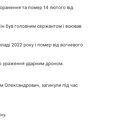
оранення та помер 14 лютого від
Він був головним сержантом і воював
паді 2022 року і помер від вогневого
го ураження ударним дроном.
м Олександрович, загинули під час
ну.