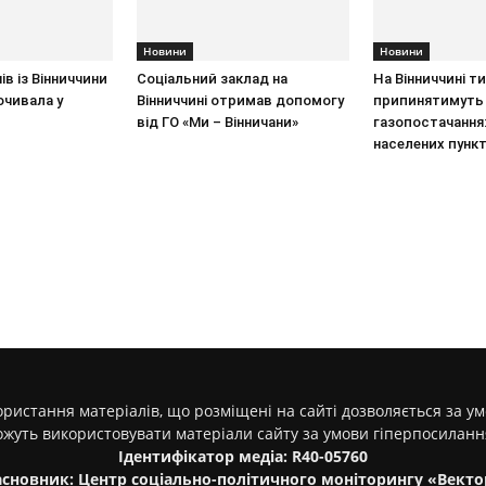
Новини
Новини
ів із Вінниччини
Соціальний заклад на
На Вінниччині 
очивала у
Вінниччині отримав допомогу
припинятимуть
від ГО «Ми – Вінничани»
газопостачання:
населених пункт
ристання матеріалів, що розміщені на сайті дозволяється за у
ожуть використовувати матеріали сайту за умови гіперпосилан
Ідентифікатор медіа: R40-05760
асновник: Центр соціально-політичного моніторингу «Векто