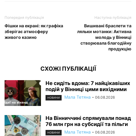
Попередня публікація
Наступна публікація
Фішки на екрані: як графіка
Вишивані браслети та
зберігає атмосферу
ляльки мотанки: Активна
живого казино
молодь у Вінниці
створювала благодійну
продукцію
СХОЖІ ПУБЛІКАЦІЇ
Не сидіть вдома: 7 найцікавіших
подій у Вінниці цими вихідними
Мала Тетяна
-
06.08.2026
НОВИНИ
На Вінниччині спрямували понад
76 млн грн на субсидії та пільги
Мала Тетяна
-
06.08.2026
НОВИНИ