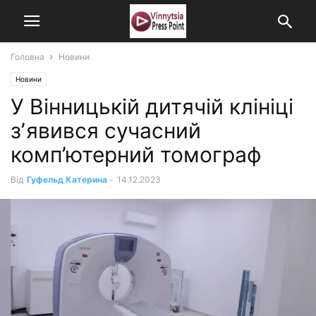
Головна
Новини
Новини
У Вінницькій дитячій клініці
зʼявився сучасний
комп’ютерний томограф
Від
Гуфельд Катерина
-
14.12.2023