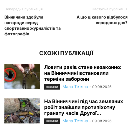
Попередня публікація
Наступна публікація
Вінничани здобули
А що цікавого відбулося
нагороди серед
впродовж дня?
спортивних журналістів та
фотографів
СХОЖІ ПУБЛІКАЦІЇ
Ловити раків стане незаконно:
на Вінниччині встановили
терміни заборони
Мала Тетяна
-
09.08.2026
НОВИНИ
На Вінниччині під час земляних
робіт знайшли протипіхотну
гранату часів Другої...
Мала Тетяна
-
09.08.2026
НОВИНИ