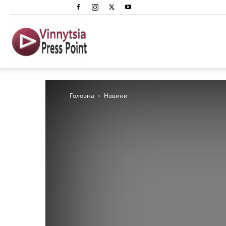
Вінниця
Преспоінт
Головна
Новини