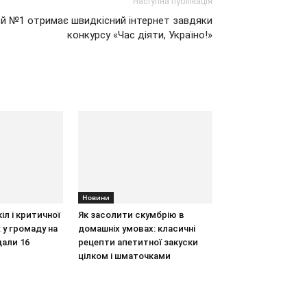
Наступна публікація
й №1 отримає швидкісний інтернет завдяки
конкурсу «Час діяти, Україно!»
Новини
іл і критичної
Як засолити скумбрію в
 у громаду на
домашніх умовах: класичні
дали 16
рецепти апетитної закуски
цілком і шматочками