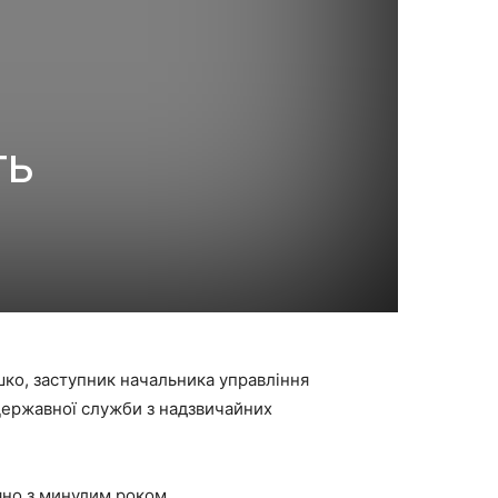
ть
ко, заступник начальника управління
Державної служби з надзвичайних
няно з минулим роком