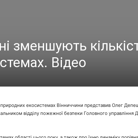
ні зменшують кількіс
стемах. Відео
 природних екосистемах Вінниччини представив Олег Депеш
ачальником відділу пожежної безпеки Головного управління 
стемах області цього року, а також про їхню динаміку порів