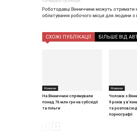
Попередня публікація
Роботодавці Вінниччини можуть отримати 
облатування робочого місця для людини з 
СХОЖІ ПУБЛІКАЦІЇ
БІЛЬШЕ ВІД АВ
Новини
Новини
На Вінниччині спрямували
Чоловік з Він
понад 76 млн грн на субсидії
9 років у в’язн
та пільги
та розповсюд
порнографії