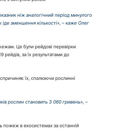
показник ніж аналогічний період минулого
 іде зменшення кількості», – каже Олег
жежам. Це були рейдові перевірки
9 рейдів, за їх результатами до
 спричиняє їх, спалюючи рослинні
ків рослин становить 3 060 гривень», –
ть пожеж в екосистемах за останній