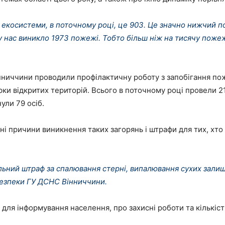
х екосистеми, в поточному році, це 903. Це значно нижчий 
у нас виникло 1973 пожежі. Тобто більш ніж на тисячу пожеж
нниччини проводили профілактичну роботу з запобігання по
рки відкритих територій. Всього в поточному році провели 21
ули 79 осіб.
ні причини виникнення таких загорянь і штрафи для тих, хто
альний штраф за спалювання стерні, випалювання сухих залиш
безпеки ГУ ДСНС Вінниччини.
ь для інформування населення, про захисні роботи та кількіс