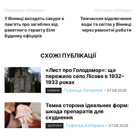
Попередня публікація
Наступна публікація
У Вінниці висадять сакури в
Тимчасове відключення
пам’ять про загиблих від
води та світла у Вінниці
ракетного теракту біля
через ремонтні роботи
Будинку офіцерів
СХОЖІ ПУБЛІКАЦІЇ
«Лист про Голодомор»: що
пережило село Лісове в 1932–
1933 роках
Гуфельд Катерина
-
07.08.2026
НОВИНИ
Темна сторона ідеальних форм:
шкода препаратів для
схуднення
Гуфельд Катерина
-
07.08.2026
ЗДОРОВ'Я