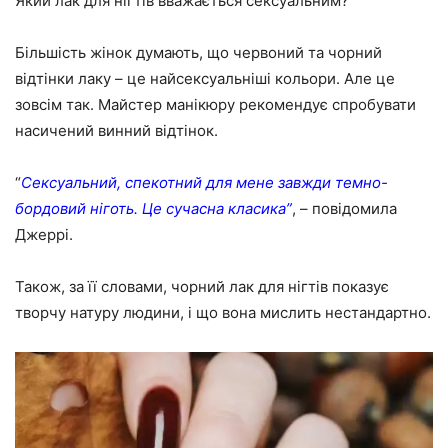
Який лак для нігтів вважається сексуальним?
Більшість жінок думають, що червоний та чорний
відтінки лаку – це найсексуальніші кольори. Але це
зовсім так. Майстер манікюру рекомендує спробувати
насичений винний відтінок.
“
Сексуальний, спекотний для мене завжди темно-
бордовий ніготь. Це сучасна класика”
, – повідомила
Джеррі.
Також, за її словами, чорний лак для нігтів показує
творчу натуру людини, і що вона мислить нестандартно.