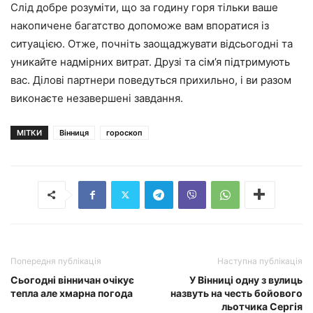
Слід добре розуміти, що за годину горя тільки ваше
накопичене багатство допоможе вам впоратися із
ситуацією. Отже, почніть заощаджувати відсьогодні та
уникайте надмірних витрат. Друзі та сім’я підтримують
вас. Ділові партнери поведуться прихильно, і ви разом
виконаєте незавершені завдання.
МІТКИ
Вінниця
гороскоп
Попередня публікація
Наступна публікація
Сьогодні вінничан очікує
У Вінниці одну з вулиць
тепла але хмарна погода
назвуть на честь бойового
льотчика Сергія