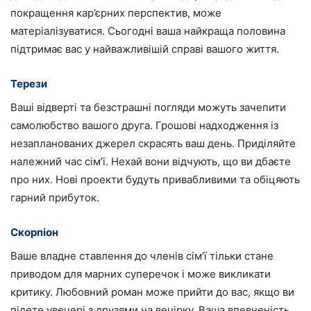
покращення кар’єрних перспектив, може
матеріалізуватися. Сьогодні ваша найкраща половина
підтримає вас у найважливішій справі вашого життя.
Терези
Ваші відверті та безстрашні погляди можуть зачепити
самолюбство вашого друга. Грошові надходження із
незапланованих джерел скрасять ваш день. Приділяйте
належний час сім’ї. Нехай вони відчують, що ви дбаєте
про них. Нові проекти будуть привабливими та обіцяють
гарний прибуток.
Скорпіон
Ваше владне ставлення до членів сім’ї тільки стане
приводом для марних суперечок і може викликати
критику. Любовний роман може прийти до вас, якщо ви
підете увечері з друзями на вечірку. Ваша впевненість