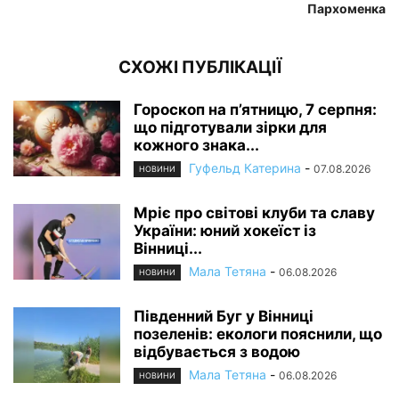
Пархоменка
СХОЖІ ПУБЛІКАЦІЇ
Гороскоп на п’ятницю, 7 серпня:
що підготували зірки для
кожного знака...
Гуфельд Катерина
-
07.08.2026
НОВИНИ
Мріє про світові клуби та славу
України: юний хокеїст із
Вінниці...
Мала Тетяна
-
06.08.2026
НОВИНИ
Південний Буг у Вінниці
позеленів: екологи пояснили, що
відбувається з водою
Мала Тетяна
-
06.08.2026
НОВИНИ