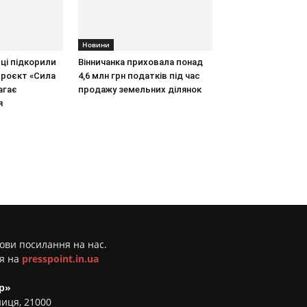
Новини
иці підкорили
Вінничанка приховала понад
проєкт «Сила
4,6 млн грн податків під час
агає
продажу земельних ділянок
я
мови посилання на нас.
ня на
presspoint.in.ua
р»
ниця, 21000