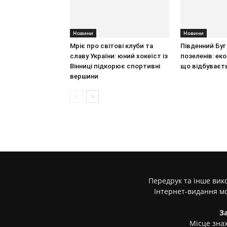
Новини
Новини
Мріє про світові клуби та
Південний Буг 
славу України: юний хокеїст із
позеленів: ек
Вінниці підкорює спортивні
що відбуваєт
вершини
Передрук та інше вико
Інтернет-видання м
З
Місце знах