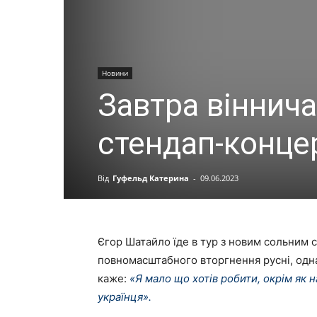
Новини
Завтра віннич
стендап-конц
Від
Гуфельд Катерина
-
09.06.2023
Єгор Шатайло їде в тур з новим сольним
повномасштабного вторгнення русні, однак
каже:
«Я мало що хотів робити, окрім як 
українця».