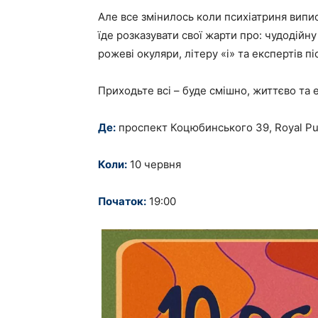
Але все змінилось коли психіатриня випис
їде розказувати свої жарти про: чудодійну
рожеві окуляри, літеру «і» та експертів п
Приходьте всі – буде смішно, життєво та 
Де:
проспект Коцюбинського 39, Royal P
Коли:
10 червня
Початок:
19:00