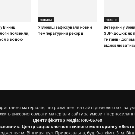
Новини
Новини
у Вінниці
У Вінниці зафіксували новий
Ветерани у Вінн
ологи пояснили,
температурний рекорд
SUP-дошки: як 
ься з водою
титанів» допом
відновлюватис
ристання матеріалів, що розміщені на сайті дозволяється за у
ожуть використовувати матеріали сайту за умови гіперпосилан
Ідентифікатор медіа: R40-05760
асновник: Центр соціально-політичного моніторингу «Векто
одження: м. Вінниця, вул. Привокзальна, буд. 9-а, кімн. 3, м. Він