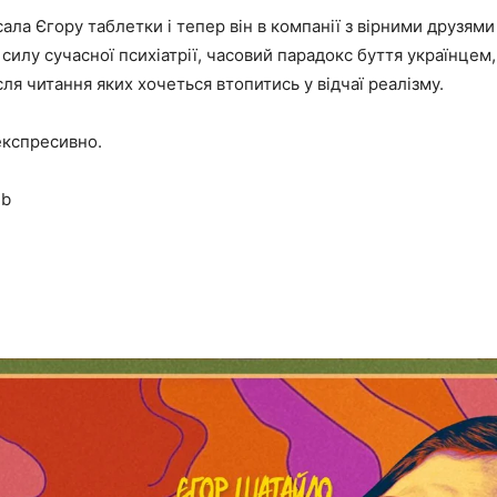
ала Єгору таблетки і тепер він в компанії з вірними друзями
 силу сучасної психіатрії, часовий парадокс буття українцем,
ісля читання яких хочеться втопитись у відчаї реалізму.
експресивно.
ub