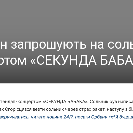
ан запрошують на сол
ертом «СЕКУНДА БАБ
 стендап-концертом «СЕКУНДА БАБАКА». Сольник був написан
 Єгор сцявся везти сольник через страх ракет, наступу з біло
накручуватись, читати
новини 24/7, писати Орбану «х*й будеш»