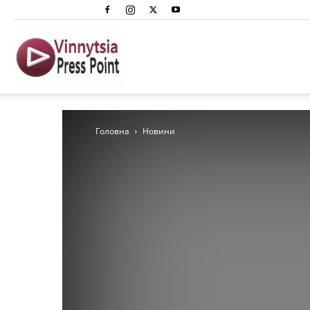
Вінниця
Преспоінт
Головна
Новини