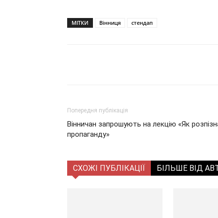
МІТКИ
Вінниця
стендап
Поділитися
Попередня публікація
Вінничан запрошують на лекцію «Як розпізн
пропаганду»
СХОЖІ ПУБЛІКАЦІЇ
БІЛЬШЕ ВІД АВ