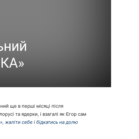
ьний
АКА»
ий ще в перші місяці після
русі та ядерки, і взагалі як Єгор сам
, жаліти себе і бідкатись на долю