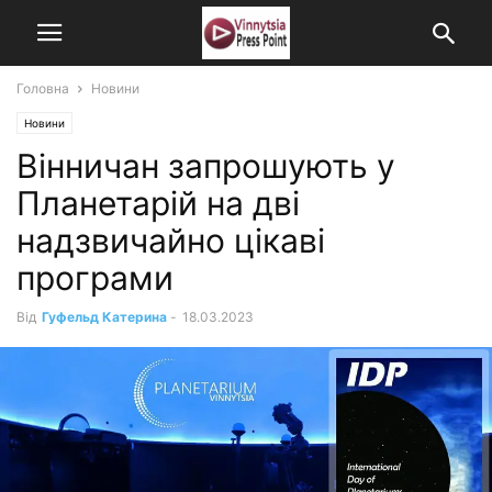
Головна
Новини
Новини
Вінничан запрошують у
Планетарій на дві
надзвичайно цікаві
програми
Від
Гуфельд Катерина
-
18.03.2023