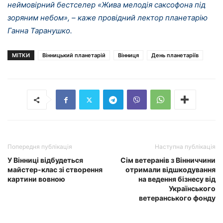
неймовірний бестселер «Жива мелодія саксофона під
зоряним небом», – каже провідний лектор планетарію
Ганна Таранушко.
МІТКИ
Вінницький планетарій
Вінниця
День планетаріїв
Попередня публікація
Наступна публікація
У Вінниці відбудеться
Сім ветеранів з Вінниччини
майстер-клас зі створення
отримали відшкодування
картини вовною
на ведення бізнесу від
Українського
ветеранського фонду