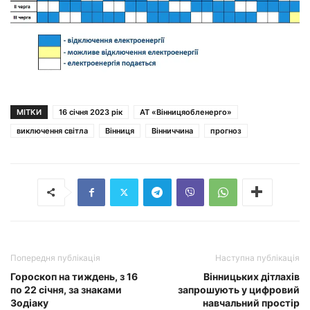
МІТКИ
16 січня 2023 рік
АТ «Вінницяобленерго»
виключення світла
Вінниця
Вінниччина
прогноз
Попередня публікація
Наступна публікація
Гороскоп на тиждень, з 16
Вінницьких дітлахів
по 22 січня, за знаками
запрошують у цифровий
Зодіаку
навчальний простір