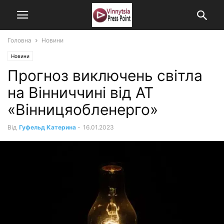
Головна
Новини
Новини
Прогноз виключень світла
на Вінниччині від АТ
«Вінницяобленерго»
Від
Гуфельд Катерина
-
16.01.2023