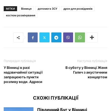
МІТКИ
Вінниця
допомога ЗСУ
дрон для розвідників
костюм розмінування
Попередня публікація
Наступна публікація
У Вінниці в разі
В суботу у Вінниці Женя
надзвичайної ситуації
Галич з акустичним
запрацюють пункти
концертом
розливу води. Адреси
СХОЖІ ПУБЛІКАЦІЇ
Південний Буг у Вінниці