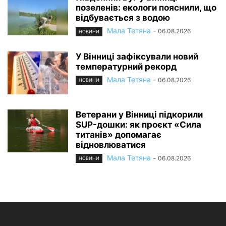
позеленів: екологи пояснили, що
відбувається з водою
Мала Тетяна
-
06.08.2026
НОВИНИ
У Вінниці зафіксували новий
температурний рекорд
Мала Тетяна
-
06.08.2026
НОВИНИ
Ветерани у Вінниці підкорили
SUP-дошки: як проєкт «Сила
титанів» допомагає
відновлюватися
Мала Тетяна
-
06.08.2026
НОВИНИ