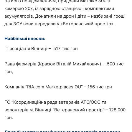
За його повідомленням, придбали Матрікс 300 з
камерою 20х, із зарядною станцією і комплектами
акумуляторів. Донатили на дрон і діти – назбирані гроші
для ЗСУ вони передали у «Ветеранський простір».
Найбільші внески:
ІТ асоціація Вінниці – 517 тис грн
Рада фермерів (Красюк Віталій Михайлович) – 500 тис
грн,
Компанія “RIA.com Marketplaces OU” – 156 тис грн
ГО “Координаційна рада ветеранів АТО/ООС та
волонтерів м. Вінниці “Ветеранський простір” – 128 000
грн.