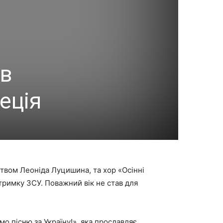
 в
еція
цтвом Леоніда Луцишина, та хор «Осінні
дтримку ЗСУ. Поважний вік не став для
о пісню за Україну!», яка прославляє