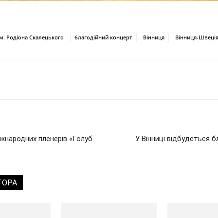
ім. Родіона Скалецького
благодійний концерт
Вінниця
Вінниця-Швеці
іжнародних пленерів «Голуб
У Вінниці відбудеться б
ТОРА