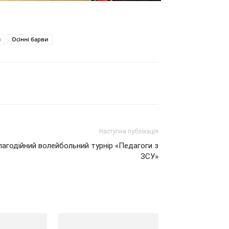
я
Осінні барви
Наступна публікація
лагодійний волейбольний турнір «Педагоги з
ЗСУ»