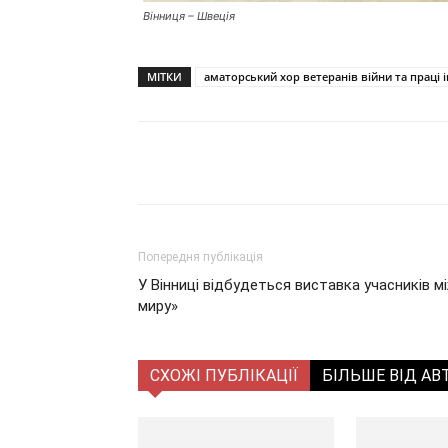
Вінниця – Швеція
МІТКИ
аматорський хор ветеранів війни та праці 
Поділитися
Попередня публікація
У Вінниці відбудеться виставка учасників м
миру»
СХОЖІ ПУБЛІКАЦІЇ
БІЛЬШЕ ВІД АВ