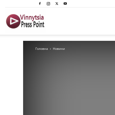
Вінниця
Преспоінт
Головна
Новини