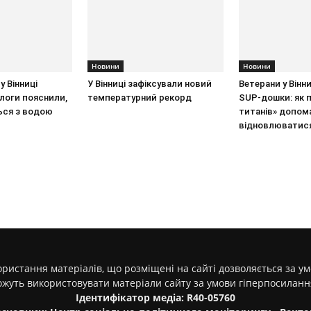
Новини
Новини
у Вінниці
У Вінниці зафіксували новий
Ветерани у Вінн
ологи пояснили,
температурний рекорд
SUP-дошки: як 
ься з водою
титанів» допом
відновлюватис
ристання матеріалів, що розміщені на сайті дозволяється за у
ожуть використовувати матеріали сайту за умови гіперпосилан
Ідентифікатор медіа: R40-05760