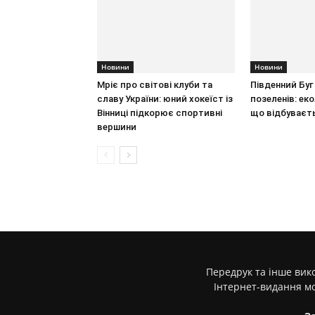
Новини
Новини
Мріє про світові клуби та
Південний Буг 
славу України: юний хокеїст із
позеленів: ек
Вінниці підкорює спортивні
що відбуваєт
вершини
Передрук та інше вико
Інтернет-видання м