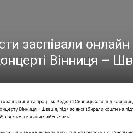
сти заспівали онлайн
онцерті Вінниця – Шв
ранів війни та праці ім. Родіона Скалецького, під керівни
концерту Вінниця – Швеція, під час якої збирали кошти на пі
щоб допомогти нашим військовим.
оніда Луцишина виконали патріотичну композицію «Заспівайм