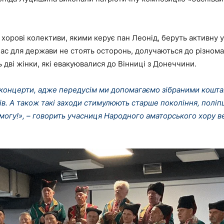
хорові колективи, якими керує пан Леонід, беруть активну у
час для держави не стоять осторонь, долучаються до різнома
дві жінки, які евакуювалися до Вінниці з Донеччини.
 концерти, адже передусім ми допомагаємо зібраними кошта
ів. А також такі заходи стимулюють старше покоління, поліп
гу!», – говорить учасниця Народного аматорського хору вет