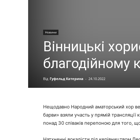
Новини
Вінницькі хори
благодійному к
Від
Гуфельд Катерина
-
24.10.2022
Нещодавно Народний аматорський хор вете
барви» взяли участь у прямій трансляції 
понад 30 співаків перепоною для того, 
Натхненні вокалісти під керівництвом Ле