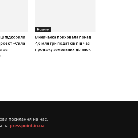
Новини
иці підкорили
Вінничанка приховала понад
проєкт «Сила
4,6 млн грн податків під час
агає
продажу земельних ділянок
я
мови посилання на нас.
ня на
presspoint.in.ua