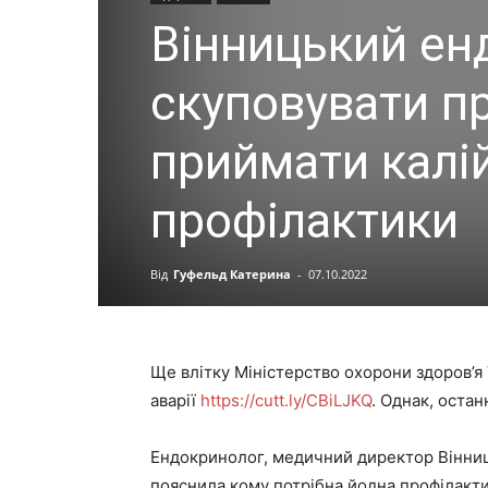
Вінницький ен
скуповувати пр
приймати калі
профілактики
Від
Гуфельд Катерина
-
07.10.2022
Ще влітку Міністерство охорони здоров’я 
аварії
https://cutt.ly/CBiLJKQ
. Однак, оста
Ендокринолог, медичний директор Вінниц
пояснила кому потрібна йодна профілакти