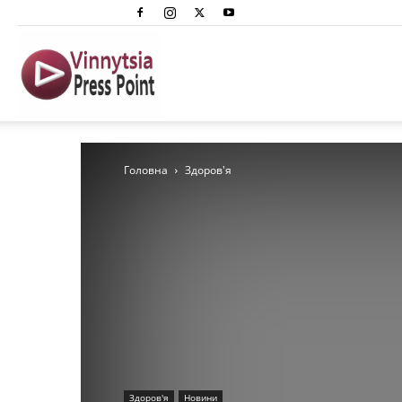
Вінниця
Преспоінт
Головна
Здоров'я
Здоров'я
Новини