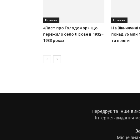
Новини
Новини
«Лист про Голодомор»: що
На Вінниччині
пережило село Лісове в 1932–
понад 76 млн г
1933 роках
та пільги
Передрук та інше вико
Інтернет-видання м
З
Місце знах