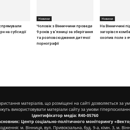
Новини
Новини
 спрямували
Чоловік з Вінниччини проведе
На Вінниччині пі
рн на субсидії
9 років у в’язниці за зберігання
загорівся комба
та розповсюдження дитячої
охопив поле з 
порнографії
ристання матеріалів, що розміщені на сайті дозволяється за у
ожуть використовувати матеріали сайту за умови гіперпосилан
Ідентифікатор медіа: R40-05760
асновник: Центр соціально-політичного моніторингу «Векто
одження: м. Вінниця, вул. Привокзальна, буд. 9-а, кімн. 3, м. Він