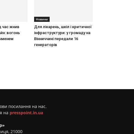
Новини
д час жнив
Для лікарень, шкіл і критичної
йн: вогонь
інфраструктури: у громаду на
ячменем
Вінниччині передали 16
генераторів
мови посилання на нас.
ня на
presspoint.in.ua
р»
ниця, 21000