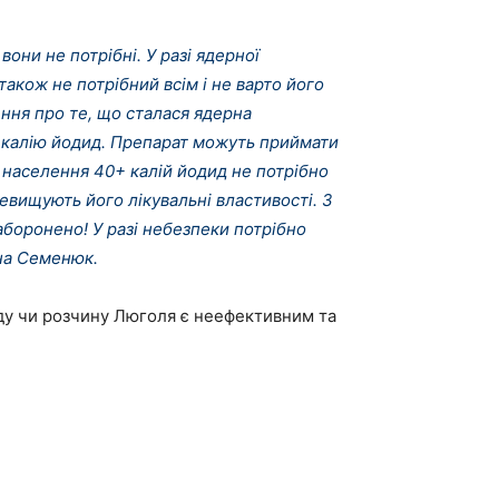
вони не потрібні. У разі ядерної
також не потрібний всім і не варто його
ення про те, що сталася ядерна
 калію йодид. Препарат можуть приймати
рії населення 40+ калій йодид не потрібно
евищують його лікувальні властивості. З
боронено! У разі небезпеки потрібно
нна Семенюк.
ду чи розчину Люголя є неефективним та