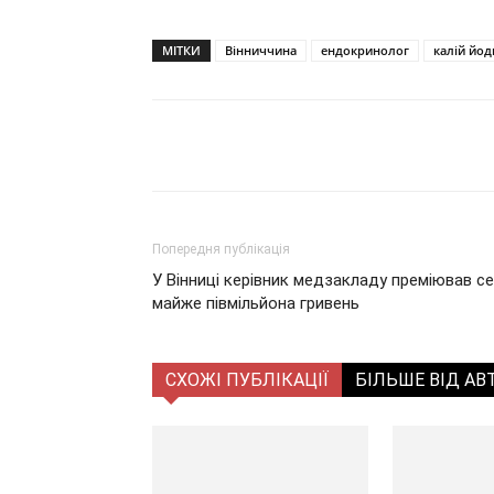
МІТКИ
Вінниччина
ендокринолог
калій йод
Поділитися
Попередня публікація
У Вінниці керівник медзакладу преміював се
майже півмільйона гривень
СХОЖІ ПУБЛІКАЦІЇ
БІЛЬШЕ ВІД АВ