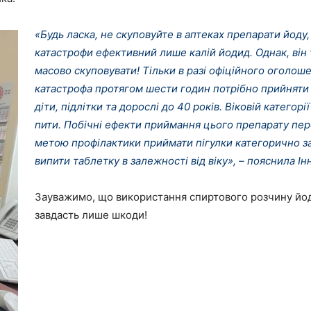
«Будь ласка, не скуповуйте в аптеках препарати йоду, 
катастрофи ефективний лише калій йодид. Однак, він 
масово скуповувати! Тільки в разі офіційного оголош
катастрофа протягом шести годин потрібно прийняти
діти, підлітки та дорослі до 40 років. Віковій катего
пити. Побічні ефекти приймання цього препарату пер
метою профілактики приймати пігулки категорично за
випити таблетку в залежності від віку», – пояснила І
Зауважимо, що використання спиртового розчину йо
завдасть лише шкоди!