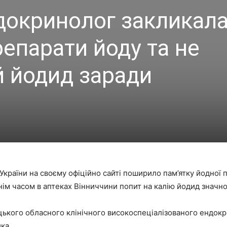
докринолог закликала
епарати йоду та не
й йодид заради
України на своєму офіційно сайті поширило пам’ятку йодної п
ннім часом в аптеках Вінниччини попит на калію йодид значно
ького обласного клінічного високоспеціалізованого ендокр
ка.