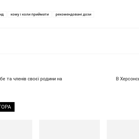
ид
кому і коли приймати
рекомендовані дози
бе та членів своєї родини на
В Херсонсь
ТОРА