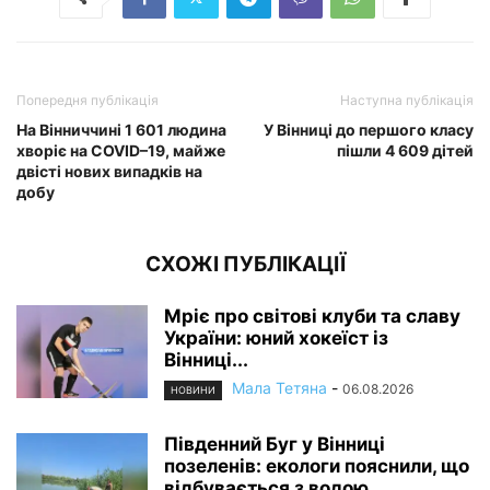
Попередня публікація
Наступна публікація
На Вінниччині 1 601 людина
У Вінниці до першого класу
хворіє на COVID–19, майже
пішли 4 609 дітей
двісті нових випадків на
добу
СХОЖІ ПУБЛІКАЦІЇ
Мріє про світові клуби та славу
України: юний хокеїст із
Вінниці...
Мала Тетяна
-
06.08.2026
НОВИНИ
Південний Буг у Вінниці
позеленів: екологи пояснили, що
відбувається з водою