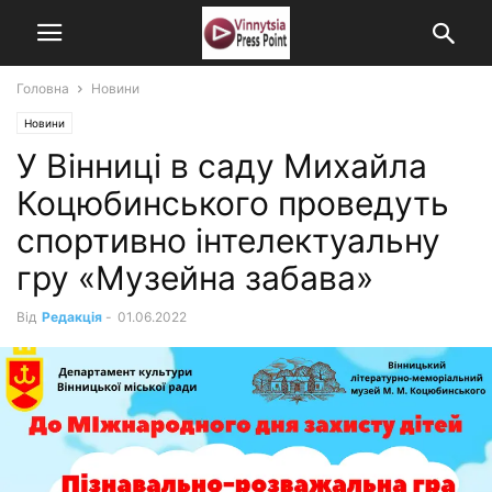
Головна
Новини
Новини
У Вінниці в саду Михайла
Коцюбинського проведуть
спортивно інтелектуальну
гру «Музейна забава»
Від
Редакція
-
01.06.2022