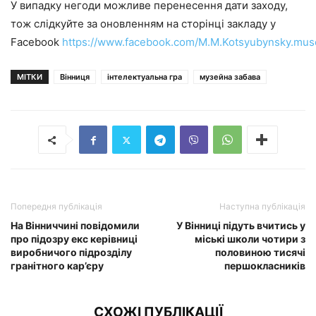
У випадку негоди можливе перенесення дати заходу,
тож слідкуйте за оновленням на сторінці закладу у
Facebook
https://www.facebook.com/M.M.Kotsyubynsky.mu
МІТКИ
Вінниця
інтелектуальна гра
музейна забава
Попередня публікація
Наступна публікація
На Вінниччині повідомили
У Вінниці підуть вчитись у
про підозру екс керівниці
міські школи чотири з
виробничого підрозділу
половиною тисячі
гранітного кар’єру
першокласників
СХОЖІ ПУБЛІКАЦІЇ