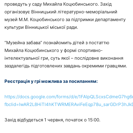
проведуть у саду Михайла Коцюбинського. Захід
організовує Вінницький літературно-меморіальний
музей М.М. Коцюбинського за підтримки департаменту
культури Вінницької міської ради.
“Музейна забава” познайомить дітей з постаттю
Михайла Коцюбинського у формі спортивно-
інтелектуальної гри, суть якої – послідовне виконання
заздалегідь підготовлених завдань окремими гравцями.
Реєстрація у грі можлива за посиланням:
https://docs.google.com/forms/d/e/1FAIpQLScxsCdmeG
fbclid=IwAR2L8HiTI4hKTWRMERAviFeEqp78u_sarGDrP3hJ
Захід відбудеться 1 червня, початок о 15:00.