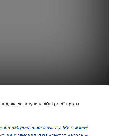
в
их, які загинули у війні росії проти
він набуває іншого змісту. Ми повинні
но, це є геноцид українського народу, –