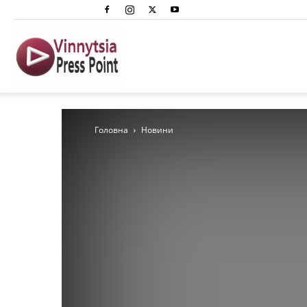
Вінниця
Преспоінт
Головна
Новини