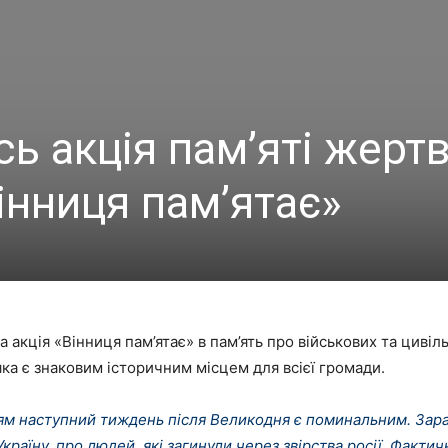
сь акція пам’яті жерт
Вінниця пам’ятає»
 акція «Вінниця пам’ятає» в пам’ять про військових та цивільн
яка є знаковим історичним місцем для всієї громади.
м наступний тиждень після Великодня є поминальним. Зараз 
Україну, про людей, які загинули через звірства росії. Фактич