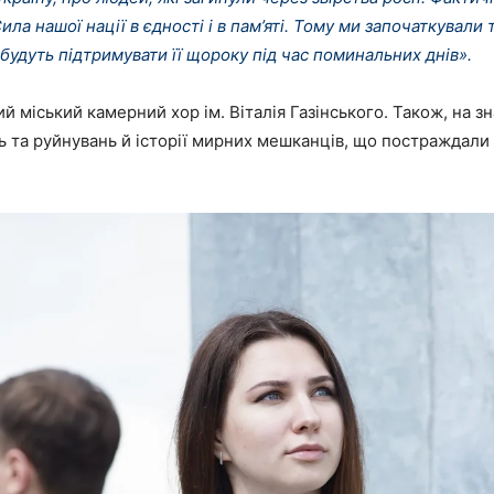
ила нашої нації в єдності і в пам’яті. Тому ми започаткувал
будуть підтримувати її щороку під час поминальних днів».
 міський камерний хор ім. Віталія Газінського. Також, на зн
ь та руйнувань й історії мирних мешканців, що постраждали ві