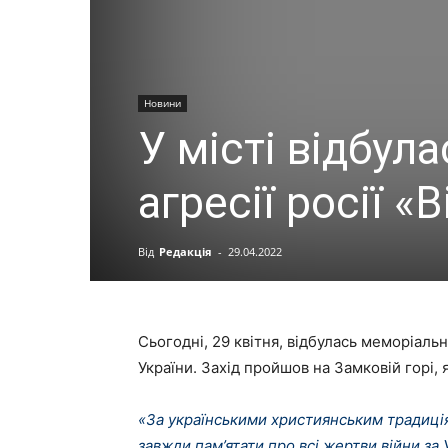
Новини
У місті відбула
агресії росії «
Від
Редакція
-
29.04.2022
Сьогодні, 29 квітня, відбулась меморіальна
України. Захід пройшов на Замковій горі, 
«За українськими християнським традиція
завжди пам’ятати про всі жертви війни за 