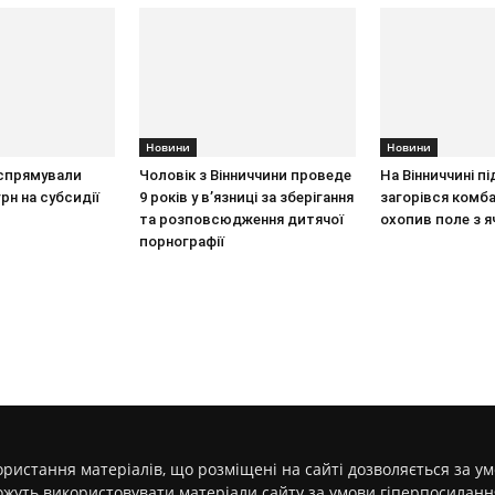
Новини
Новини
 спрямували
Чоловік з Вінниччини проведе
На Вінниччині пі
рн на субсидії
9 років у в’язниці за зберігання
загорівся комба
та розповсюдження дитячої
охопив поле з 
порнографії
ристання матеріалів, що розміщені на сайті дозволяється за у
ожуть використовувати матеріали сайту за умови гіперпосилан