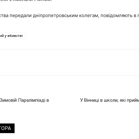
тва передали дніпропетровським колегам, повідомляють в п
й у вбивстві
Зимовій Паралімпіаді в
У Вінниці в школи, які при
ТОРА