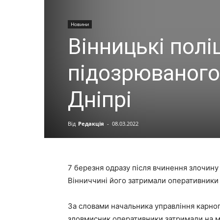
Новини
Вінницькі полі
підозрюваного 
Дніпрі
Від
Редакція
-
08.03.2022
7 березня одразу після вчинення злочину 
Вінниччині його затримали оперативники 
За словами начальника управління карног
зловмисник оперативники затримали на 