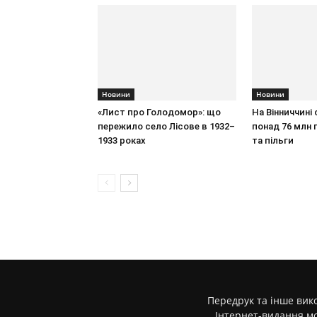
Новини
Новини
«Лист про Голодомор»: що
На Вінниччині
пережило село Лісове в 1932–
понад 76 млн г
1933 роках
та пільги
Передрук та інше вико
Інтернет-видання м