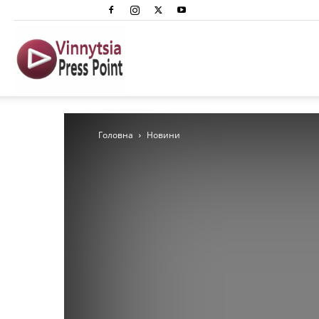
Вінниця
Преспоінт
Головна
Новини