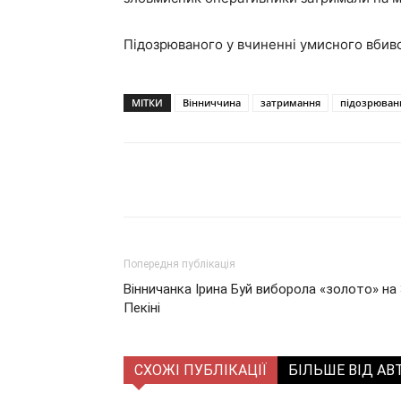
Підозрюваного у вчиненні умисного вбивс
МІТКИ
Вінниччина
затримання
підозрювани
Поділитися
Попередня публікація
Вінничанка Ірина Буй виборола «золото» на 
Пекіні
СХОЖІ ПУБЛІКАЦІЇ
БІЛЬШЕ ВІД АВ