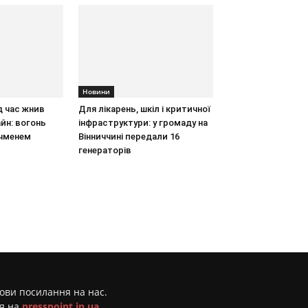
Новини
д час жнив
Для лікарень, шкіл і критичної
йн: вогонь
інфраструктури: у громаду на
ячменем
Вінниччині передали 16
генераторів
мови посилання на нас.
ня на
presspoint.in.ua