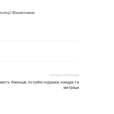
оліції Вінниччини.
Наступна публікація
ймають біженців, потрібні подушки, ковдри та
матраци