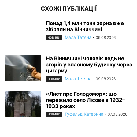
СХОЖІ ПУБЛІКАЦІЇ
Понад 1,4 млн тонн зерна вже
зібрали на Вінниччині
Мала Тетяна
-
09.08.2026
НОВИНИ
На Вінниччині чоловік ледь не
згорів у власному будинку через
цигарку
Мала Тетяна
-
09.08.2026
НОВИНИ
«Лист про Голодомор»: що
пережило село Лісове в 1932–
1933 роках
Гуфельд Катерина
-
07.08.2026
НОВИНИ