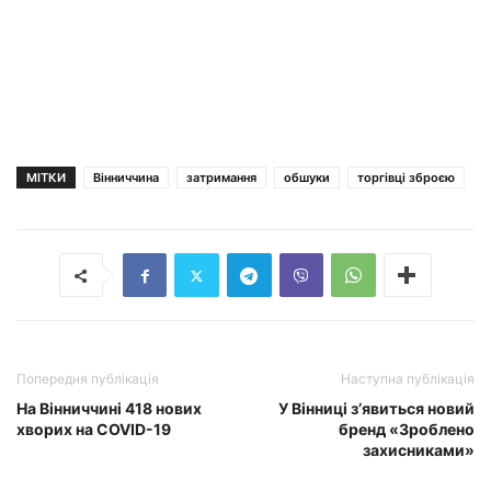
МІТКИ
Вінниччина
затримання
обшуки
торгівці зброєю
Попередня публікація
Наступна публікація
На Вінниччині 418 нових
У Вінниці з’явиться новий
хворих на COVID-19
бренд «Зроблено
захисниками»