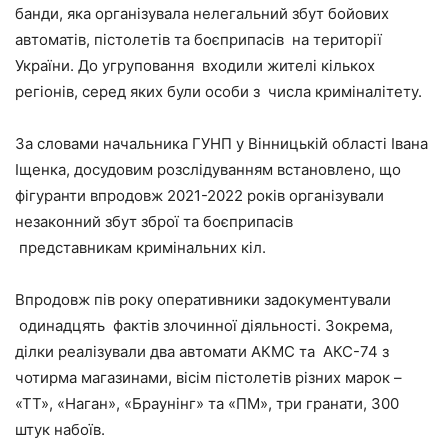
банди, яка організувала нелегальний збут бойових
автоматів, пістолетів та боєприпасів на території
України. До угруповання входили жителі кількох
регіонів, серед яких були особи з числа криміналітету.
За словами начальника ГУНП у Вінницькій області Івана
Іщенка, досудовим розслідуванням встановлено, що
фігуранти впродовж 2021-2022 років організували
незаконний збут зброї та боєприпасів
представникам кримінальних кіл.
Впродовж пів року оперативники задокументували
одинадцять фактів злочинної діяльності. Зокрема,
ділки реалізували два автомати АКМС та АКС-74 з
чотирма магазинами, вісім пістолетів різних марок –
«ТТ», «Наган», «Браунінг» та «ПМ», три гранати, 300
штук набоїв.