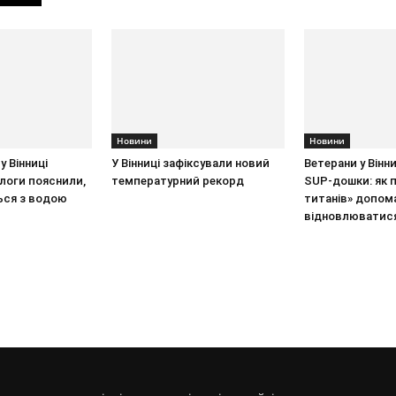
Новини
Новини
у Вінниці
У Вінниці зафіксували новий
Ветерани у Вінн
ологи пояснили,
температурний рекорд
SUP-дошки: як 
ься з водою
титанів» допом
відновлюватис