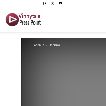
Вінниця
Преспоінт
Головна
Новини