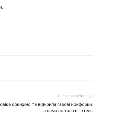
и.
Наступна публікація
ловіка сокирою та відкрила газові конфорки,
а сама поїхала в готель