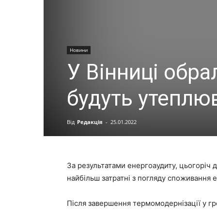
Новини
У Вінниці обра
будуть утеплю
Від
Редакція
-
25.01.2022
За результатами енергоаудиту, цьогоріч дл
найбільш затратні з погляду споживання е
Після завершення термомодернізації у гр