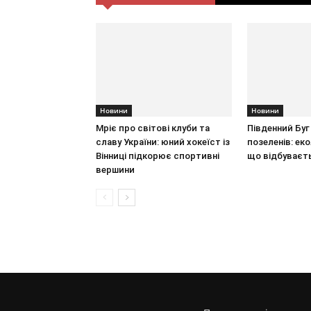
Новини
Новини
Мріє про світові клуби та
Південний Буг 
славу України: юний хокеїст із
позеленів: ек
Вінниці підкорює спортивні
що відбуваєт
вершини