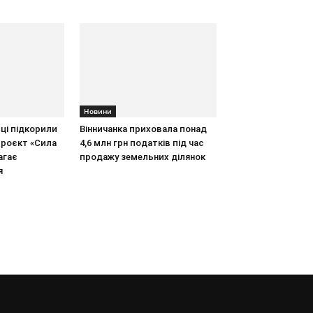
Новини
иці підкорили
Вінничанка приховала понад
проєкт «Сила
4,6 млн грн податків під час
агає
продажу земельних ділянок
я