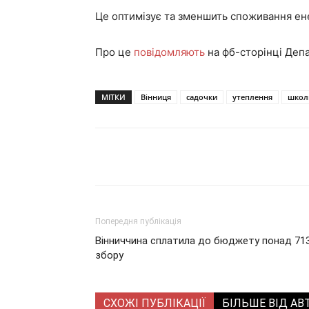
Це оптимізує та зменшить споживання ен
Про це
повідомляють
на фб-сторінці Депа
МІТКИ
Вінниця
садочки
утеплення
школ
Поділитися
Попередня публікація
Вінниччина сплатила до бюджету понад 713
збору
СХОЖІ ПУБЛІКАЦІЇ
БІЛЬШЕ ВІД АВ