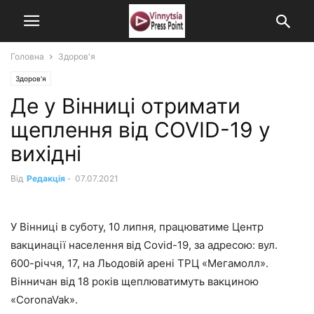
Головна
Здоров'я
Здоров'я
Де у Вінниці отримати
щеплення від COVID-19 у
вихідні
Від
Редакція
-
07.07.2021
У Вінниці в суботу, 10 липня, працюватиме Центр
вакцинації населення від Covid-19, за адресою: вул.
600-річчя, 17, на Льодовій арені ТРЦ «Мегамолл».
Вінничан від 18 років щеплюватимуть вакциною
«CoronaVak».