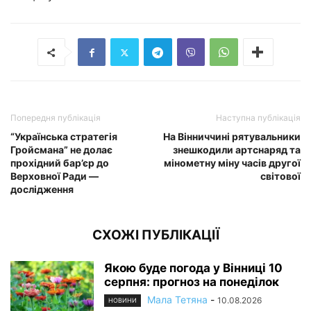
Попередня публікація
Наступна публікація
“Українська стратегія
На Вінниччині рятувальники
Гройсмана” не долає
знешкодили артснаряд та
прохідний бар’єр до
мінометну міну часів другої
Верховної Ради —
світової
дослідження
СХОЖІ ПУБЛІКАЦІЇ
Якою буде погода у Вінниці 10
серпня: прогноз на понеділок
Мала Тетяна
-
10.08.2026
НОВИНИ