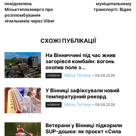
повідомлень
муніципальному
Міськтеплоенерго про
транспорті. Відео
розпломбування
лічильників через Viber
СХОЖІ ПУБЛІКАЦІЇ
На Вінниччині під час жнив
загорівся комбайн: вогонь
охопив поле з...
Мала Тетяна
-
06.08.2026
НОВИНИ
У Вінниці зафіксували новий
температурний рекорд
Мала Тетяна
-
06.08.2026
НОВИНИ
Ветерани у Вінниці підкорили
SUP-дошки: як проєкт «Сила