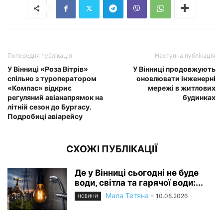
Попередня публікація
Наступна публікація
У Вінниці «Роза Вітрів»
У Вінниці продовжують
спільно з туроператором
оновлювати інженерні
«Компас» відкриє
мережі в житлових
регуляний авіанапрямок на
будинках
літній сезон до Бургасу.
Подробиці авіарейсу
СХОЖІ ПУБЛІКАЦІЇ
Де у Вінниці сьогодні не буде
води, світла та гарячої води:...
Мала Тетяна
-
10.08.2026
НОВИНИ