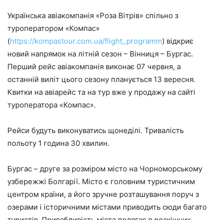
Українська авіакомпанія «Роза Вітрів» спільно з
туроператором «Компас»
(
https://kompastour.com.ua/flight_programm
) відкриє
новий напрямок на літній сезон – Вінниця – Бургас.
Перший рейс авіакомпанія виконає 07 червня, а
останній виліт цього сезону планується 13 вересня.
Квитки на авіарейс та на тур вже у продажу на сайті
туроператора «Компас».
Рейси будуть виконуватись щонеділі. Тривалість
польоту 1 година 30 хвилин.
Бургас – друге за розміром місто на Чорноморському
узбережжі Болгарії. Місто є головним туристичним
центром країни, а його зручне розташування поруч з
озерами і історичними містами приводить сюди багато
туристів. Привабливість міста полягає в розкішних